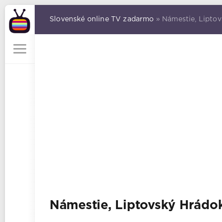
Slovenské online TV zadarmo
» Námestie, Lipto
Námestie, Liptovský Hrádo