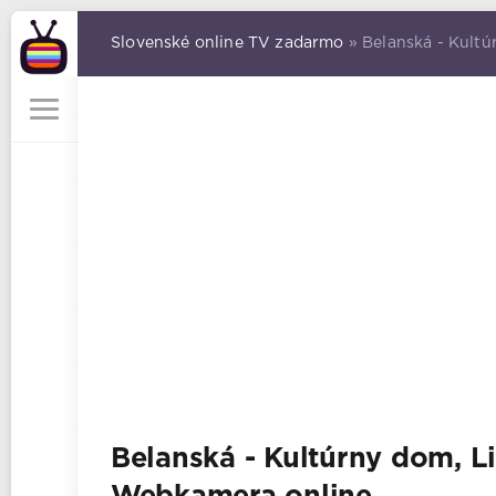
Slovenské online TV zadarmo
» Belanská - Kult
Belanská - Kultúrny dom, L