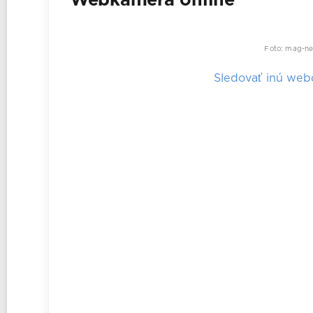
Webkamera online
Foto: mag-ne
Sledovať inú we