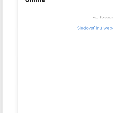
online
Foto: ilovedubn
Sledovať inú we