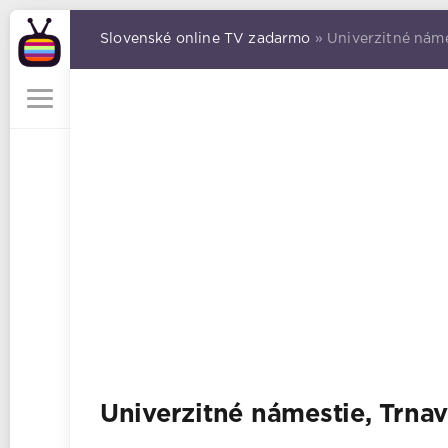
Slovenské online TV zadarmo
» Univerzitné nám
Univerzitné námestie, Trn