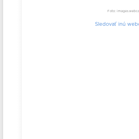
Foto: images.webca
Sledovať inú we