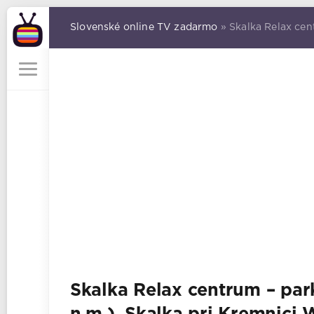
Slovenské online TV zadarmo
» Skalka Relax cen
Skalka Relax centrum – par