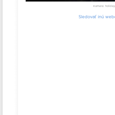
Kamera: holiday
Sledovať inú we