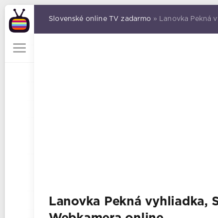
Slovenské online TV zadarmo
» Lanovka Pekná vy
Lanovka Pekná vyhliadka, S